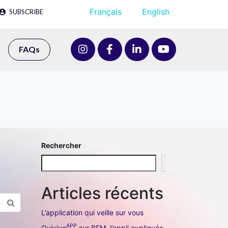
Français
English
SUBSCRIBE
FAQs
Rechercher
Rechercher
Articles récents
L’application qui veille sur vous
APP
Quivive
sur BFM, l’appli expliquée