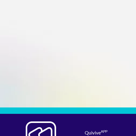
APP
Quivive