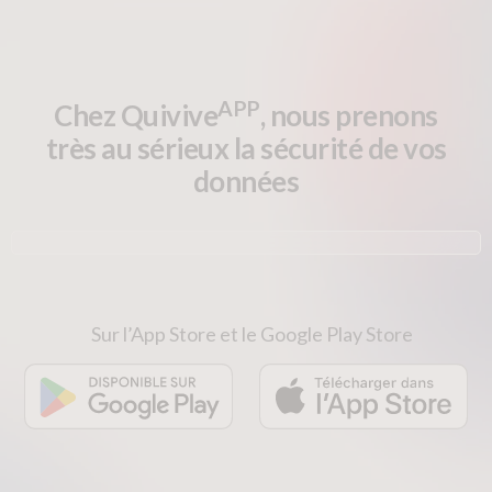
vidéo
flèches
haut/bas
pour
augmenter
APP
Chez Quivive
, nous prenons
ou
très au sérieux la sécurité de vos
diminuer
le
données
volume.
00:00
00:50
10
10
Utilisez
Lecteur
les
vidéo
flèches
haut/bas
Sur l’App Store et le Google Play Store
pour
augmenter
APP
Quivive
ou
est une marque
diminuer
déposée de VDP 3.0
le
volume.
APP
À propos de Quivive