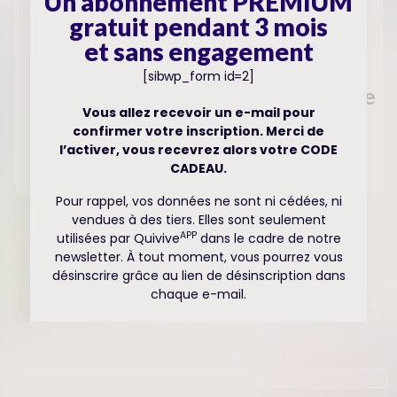
Un abonnement PREMIUM
gratuit pendant 3 mois
et sans engagement
JE PROUVE
[sibwp_form id=2]
Je récupère la preuve enregistrée
Vous allez recevoir un e-mail pour
Le plus : Vous pouvez l’ecouter depuis votre
confirmer votre inscription. Merci de
téléphone ou l’envoyer à un tiers
l’activer, vous recevrez alors votre CODE
CADEAU.
Pour rappel, vos données ne sont ni cédées, ni
vendues à des tiers. Elles sont seulement
APP
utilisées par Quivive
dans le cadre de notre
APP
Avec Quivive
, protégez-vous
newsletter. À tout moment, vous pourrez vous
désinscrire grâce au lien de désinscription dans
et venez en aide aux victimes de
chaque e-mail.
harcèlement et de violence
00:00
00:31
10
10
Utilisez
Lecteur
les