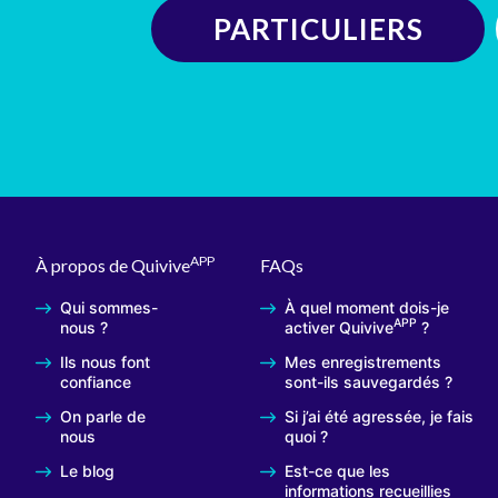
PARTICULIERS
APP
À propos de Quivive
FAQs
Qui sommes-
À quel moment dois-je
APP
nous ?
activer Quivive
?
Ils nous font
Mes enregistrements
confiance
sont-ils sauvegardés ?
On parle de
Si j’ai été agressée, je fais
nous
quoi ?
Le blog
Est-ce que les
informations recueillies