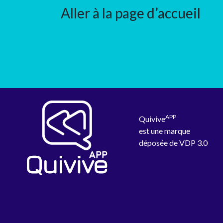
Aller à la page d’accueil
APP
Quivive
est une marque
déposée de VDP 3.0