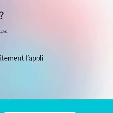
?
pas.
itement l’appli