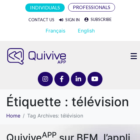
PROFESSIONALS
INDIVIDUALS
SUBSCRIBE
CONTACT US
SIGN IN
Français
English
Étiquette :
télévision
Home
Tag Archives: télévision
APP
Quivive
sur BFM, l’appli